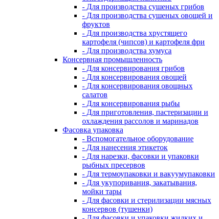
- Для производства сушеных грибов
- Для производства сушеных овощей и
фруктов
- Для производства хрустящего
картофеля (чипсов) и картофеля фри
- Для производства хумуса
Консервная промышленность
- Для консервирования грибов
- Для консервирования овощей
- Для консервирования овощных
салатов
- Для консервирования рыбы
- Для приготовления, пастеризации и
охлаждения рассолов и маринадов
Фасовка упаковка
- Вспомогательное оборудование
- Для нанесения этикеток
- Для нарезки, фасовки и упаковки
рыбных пресервов
- Для термоупаковки и вакуумупаковки
- Для укупоривания, закатывания,
мойки тары
- Для фасовки и стерилизации мясных
консервов (тушенки)
- Для фасовки и упаковки жидких и