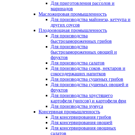
Для приготовления рассолов и
маринадов
Масложировая промышленность
Для производства майонеза, кетчупа и
других соусов
Плодоовощная промышленность
Для производства
быстрозамороженных грибов
Для производства
быстрозамороженных овощей и
фруктов
Для производства салатов
Для производства соков, нектаров и
сокосодержащих напитков
Для производства сушеных грибов
Для производства сушеных овощей и
фруктов
Для производства хрустящего
картофеля (чипсов) и картофеля фри
Для производства хумуса
Консервная промышленность
Для консервирования грибов
Для консервирования овощей
Для консервирования овощных
салатов