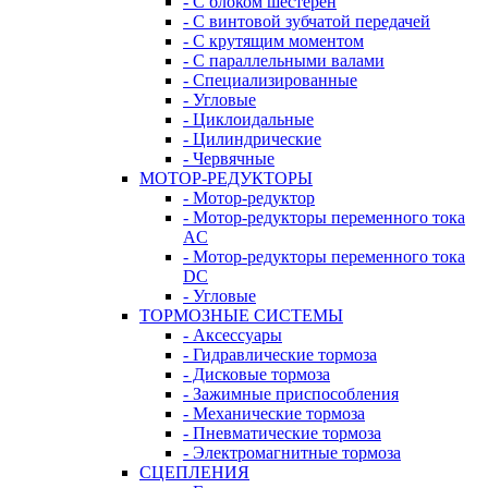
- С блоком шестерен
- С винтовой зубчатой передачей
- С крутящим моментом
- С параллельными валами
- Специализированные
- Угловые
- Циклоидальные
- Цилиндрические
- Червячные
МОТОР-РЕДУКТОРЫ
- Мотор-редуктор
- Мотор-редукторы переменного тока
AC
- Мотор-редукторы переменного тока
DC
- Угловые
ТОРМОЗНЫЕ СИСТЕМЫ
- Аксессуары
- Гидравлические тормоза
- Дисковые тормоза
- Зажимные приспособления
- Механические тормоза
- Пневматические тормоза
- Электромагнитные тормоза
СЦЕПЛЕНИЯ