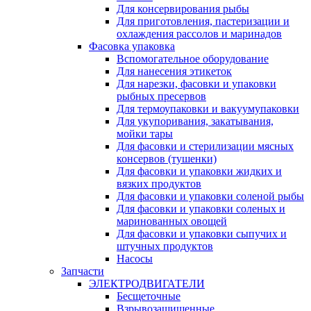
Для консервирования рыбы
Для приготовления, пастеризации и
охлаждения рассолов и маринадов
Фасовка упаковка
Вспомогательное оборудование
Для нанесения этикеток
Для нарезки, фасовки и упаковки
рыбных пресервов
Для термоупаковки и вакуумупаковки
Для укупоривания, закатывания,
мойки тары
Для фасовки и стерилизации мясных
консервов (тушенки)
Для фасовки и упаковки жидких и
вязких продуктов
Для фасовки и упаковки соленой рыбы
Для фасовки и упаковки соленых и
маринованных овощей
Для фасовки и упаковки сыпучих и
штучных продуктов
Насосы
Запчасти
ЭЛЕКТРОДВИГАТЕЛИ
Бесщеточные
Взрывозащищенные