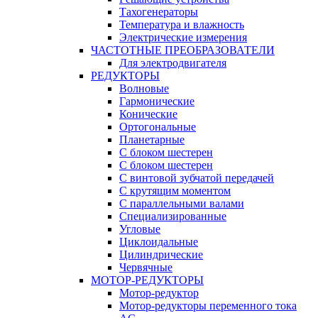
Тахогенераторы
Температура и влажность
Электрические измерения
ЧАСТОТНЫЕ ПРЕОБРАЗОВАТЕЛИ
Для электродвигателя
РЕДУКТОРЫ
Волновые
Гармонические
Конические
Ортогональные
Планетарные
С блоком шестерен
С блоком шестерен
С винтовой зубчатой передачей
С крутящим моментом
С параллельными валами
Специализированные
Угловые
Циклоидальные
Цилиндрические
Червячные
МОТОР-РЕДУКТОРЫ
Мотор-редуктор
Мотор-редукторы переменного тока