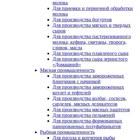
молока
Для приемки и первичной обработки
молока
Для производства йогуртов
Для производства мягких и твердых
сыров
Для производства пастеризованного
молока, кефира, сметаны, творога,
сливок, масла
Для производства плавленого сыра
Для производства сыра зернистого
«Домашний»
Мясная промышленность
Для производства замороженных
блинчиков с начинкой
Для производства замороженных
котлет и тефтелей
Для производства колбас, сосисок,
сарделек, мясных деликатесов
Для производства мясных паштетов
Для производства пельменей
Для производства формованных
панированных полуфабрикатов
Рыбная промышленность
Для посола и копчения рыбы