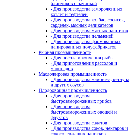
блинчиков с начинкой
- Для производства замороженных
котлет и тефтелей
- Для производства колбас, сосисок,
сарделек, мясных деликатесов
- Для производства мясных паштетов
- Для производства пельменей
- Для производства формованных
панированных полуфабрикатов
Рыбная промышленность
- Для посола и копчения рыбы
- Для приготовления рассолов и
маринадов
Масложировая промышленность
- Для производства майонеза, кетчупа
и других соусов
Плодоовощная промышленность
- Для производства
быстрозамороженных грибов
- Для производства
быстрозамороженных овощей и
фруктов
- Для производства салатов
- Для производства соков, нектаров и
сокосодержащих напитков