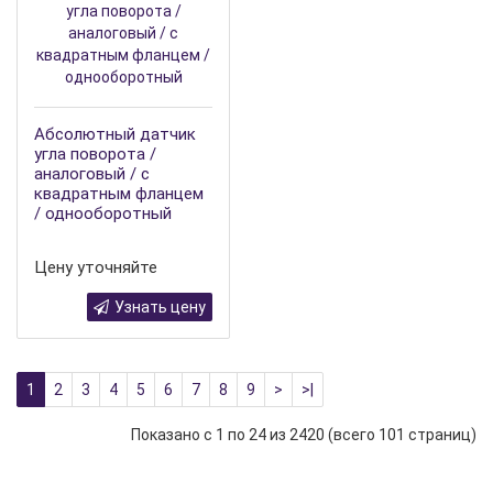
Абсолютный датчик
угла поворота /
аналоговый / с
квадратным фланцем
/ однооборотный
Цену уточняйте
Узнать цену
1
2
3
4
5
6
7
8
9
>
>|
Показано с 1 по 24 из 2420 (всего 101 страниц)