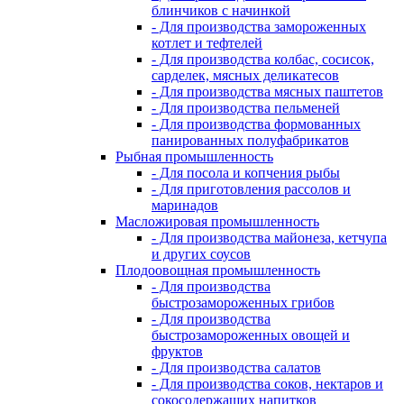
блинчиков с начинкой
- Для производства замороженных
котлет и тефтелей
- Для производства колбас, сосисок,
сарделек, мясных деликатесов
- Для производства мясных паштетов
- Для производства пельменей
- Для производства формованных
панированных полуфабрикатов
Рыбная промышленность
- Для посола и копчения рыбы
- Для приготовления рассолов и
маринадов
Масложировая промышленность
- Для производства майонеза, кетчупа
и других соусов
Плодоовощная промышленность
- Для производства
быстрозамороженных грибов
- Для производства
быстрозамороженных овощей и
фруктов
- Для производства салатов
- Для производства соков, нектаров и
сокосодержащих напитков