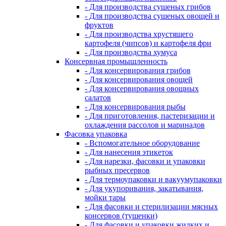
- Для производства сушеных грибов
- Для производства сушеных овощей и
фруктов
- Для производства хрустящего
картофеля (чипсов) и картофеля фри
- Для производства хумуса
Консервная промышленность
- Для консервирования грибов
- Для консервирования овощей
- Для консервирования овощных
салатов
- Для консервирования рыбы
- Для приготовления, пастеризации и
охлаждения рассолов и маринадов
Фасовка упаковка
- Вспомогательное оборудование
- Для нанесения этикеток
- Для нарезки, фасовки и упаковки
рыбных пресервов
- Для термоупаковки и вакуумупаковки
- Для укупоривания, закатывания,
мойки тары
- Для фасовки и стерилизации мясных
консервов (тушенки)
- Для фасовки и упаковки жидких и