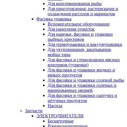
Для консервирования рыбы
Для приготовления, пастеризации и
охлаждения рассолов и маринадов
Фасовка упаковка
Вспомогательное оборудование
Для нанесения этикеток
Для нарезки, фасовки и упаковки
рыбных пресервов
Для термоупаковки и вакуумупаковки
Для укупоривания, закатывания,
мойки тары
Для фасовки и стерилизации мясных
консервов (тушенки)
Для фасовки и упаковки жидких и
вязких продуктов
Для фасовки и упаковки соленой рыбы
Для фасовки и упаковки соленых и
маринованных овощей
Для фасовки и упаковки сыпучих и
штучных продуктов
Насосы
Запчасти
ЭЛЕКТРОДВИГАТЕЛИ
Бесщеточные
Взрывозащищенные