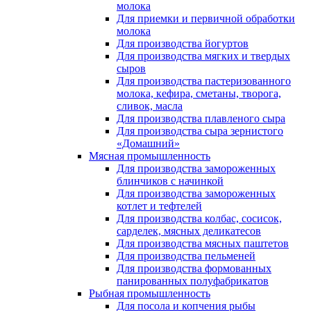
молока
Для приемки и первичной обработки
молока
Для производства йогуртов
Для производства мягких и твердых
сыров
Для производства пастеризованного
молока, кефира, сметаны, творога,
сливок, масла
Для производства плавленого сыра
Для производства сыра зернистого
«Домашний»
Мясная промышленность
Для производства замороженных
блинчиков с начинкой
Для производства замороженных
котлет и тефтелей
Для производства колбас, сосисок,
сарделек, мясных деликатесов
Для производства мясных паштетов
Для производства пельменей
Для производства формованных
панированных полуфабрикатов
Рыбная промышленность
Для посола и копчения рыбы