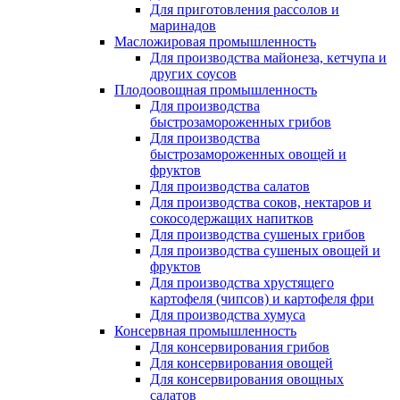
Для приготовления рассолов и
маринадов
Масложировая промышленность
Для производства майонеза, кетчупа и
других соусов
Плодоовощная промышленность
Для производства
быстрозамороженных грибов
Для производства
быстрозамороженных овощей и
фруктов
Для производства салатов
Для производства соков, нектаров и
сокосодержащих напитков
Для производства сушеных грибов
Для производства сушеных овощей и
фруктов
Для производства хрустящего
картофеля (чипсов) и картофеля фри
Для производства хумуса
Консервная промышленность
Для консервирования грибов
Для консервирования овощей
Для консервирования овощных
салатов