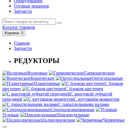
Оборудование
Готовые решения
Запчасти
Каталог
товаров
Корзина
: 0
Главная
Запчасти
РЕДУКТОРЫ
Волновые
Гармонические
Конические
Ортогональные
Планетарные
С блоком
шестерен
С блоком шестерен
С винтовой зубчатой
передачей
С крутящим моментом
С параллельными валами
Специализированные
Угловые
Циклоидальные
Цилиндрические
Червячные