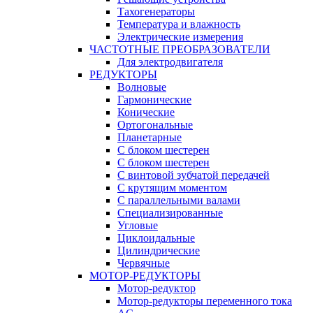
Тахогенераторы
Температура и влажность
Электрические измерения
ЧАСТОТНЫЕ ПРЕОБРАЗОВАТЕЛИ
Для электродвигателя
РЕДУКТОРЫ
Волновые
Гармонические
Конические
Ортогональные
Планетарные
С блоком шестерен
С блоком шестерен
С винтовой зубчатой передачей
С крутящим моментом
С параллельными валами
Специализированные
Угловые
Циклоидальные
Цилиндрические
Червячные
МОТОР-РЕДУКТОРЫ
Мотор-редуктор
Мотор-редукторы переменного тока