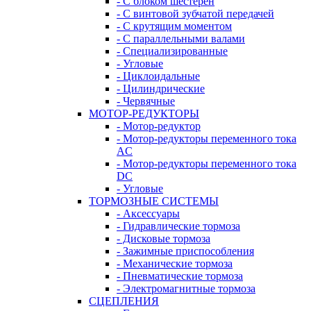
- С блоком шестерен
- С винтовой зубчатой передачей
- С крутящим моментом
- С параллельными валами
- Специализированные
- Угловые
- Циклоидальные
- Цилиндрические
- Червячные
МОТОР-РЕДУКТОРЫ
- Мотор-редуктор
- Мотор-редукторы переменного тока
AC
- Мотор-редукторы переменного тока
DC
- Угловые
ТОРМОЗНЫЕ СИСТЕМЫ
- Аксессуары
- Гидравлические тормоза
- Дисковые тормоза
- Зажимные приспособления
- Механические тормоза
- Пневматические тормоза
- Электромагнитные тормоза
СЦЕПЛЕНИЯ