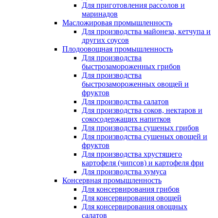
Для приготовления рассолов и
маринадов
Масложировая промышленность
Для производства майонеза, кетчупа и
других соусов
Плодоовощная промышленность
Для производства
быстрозамороженных грибов
Для производства
быстрозамороженных овощей и
фруктов
Для производства салатов
Для производства соков, нектаров и
сокосодержащих напитков
Для производства сушеных грибов
Для производства сушеных овощей и
фруктов
Для производства хрустящего
картофеля (чипсов) и картофеля фри
Для производства хумуса
Консервная промышленность
Для консервирования грибов
Для консервирования овощей
Для консервирования овощных
салатов