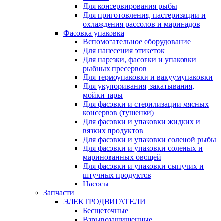
Для консервирования рыбы
Для приготовления, пастеризации и
охлаждения рассолов и маринадов
Фасовка упаковка
Вспомогательное оборудование
Для нанесения этикеток
Для нарезки, фасовки и упаковки
рыбных пресервов
Для термоупаковки и вакуумупаковки
Для укупоривания, закатывания,
мойки тары
Для фасовки и стерилизации мясных
консервов (тушенки)
Для фасовки и упаковки жидких и
вязких продуктов
Для фасовки и упаковки соленой рыбы
Для фасовки и упаковки соленых и
маринованных овощей
Для фасовки и упаковки сыпучих и
штучных продуктов
Насосы
Запчасти
ЭЛЕКТРОДВИГАТЕЛИ
Бесщеточные
Взрывозащищенные