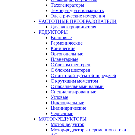
Тахогенераторы
Температура и влажность
Электрические измерения
ЧАСТОТНЫЕ ПРЕОБРАЗОВАТЕЛИ
Для электродвигателя
РЕДУКТОРЫ
Волновые
Гармонические
Конические
Ортогональные
Планетарные
С блоком шестерен
С блоком шестерен
С винтовой зубчатой передачей
С крутящим моментом
С параллельными валами
Специализированные
Угловые
Циклоидальные
Цилиндрические
Червячные
МОТОР-РЕДУКТОРЫ
Мотор-редуктор
Мотор-редукторы переменного тока