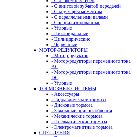
- С блоком шестерен
- С винтовой зубчатой передачей
- С крутящим моментом
- С параллельными валами
- Специализированные
- Угловые
- Циклоидальные
- Цилиндрические
- Червячные
МОТОР-РЕДУКТОРЫ
- Мотор-редуктор
- Мотор-редукторы переменного тока
AC
- Мотор-редукторы переменного тока
DC
- Угловые
ТОРМОЗНЫЕ СИСТЕМЫ
- Аксессуары
- Гидравлические тормоза
- Дисковые тормоза
- Зажимные приспособления
- Механические тормоза
- Пневматические тормоза
- Электромагнитные тормоза
СЦЕПЛЕНИЯ