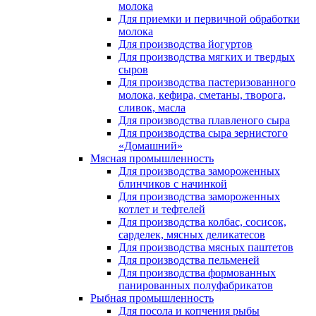
молока
Для приемки и первичной обработки
молока
Для производства йогуртов
Для производства мягких и твердых
сыров
Для производства пастеризованного
молока, кефира, сметаны, творога,
сливок, масла
Для производства плавленого сыра
Для производства сыра зернистого
«Домашний»
Мясная промышленность
Для производства замороженных
блинчиков с начинкой
Для производства замороженных
котлет и тефтелей
Для производства колбас, сосисок,
сарделек, мясных деликатесов
Для производства мясных паштетов
Для производства пельменей
Для производства формованных
панированных полуфабрикатов
Рыбная промышленность
Для посола и копчения рыбы