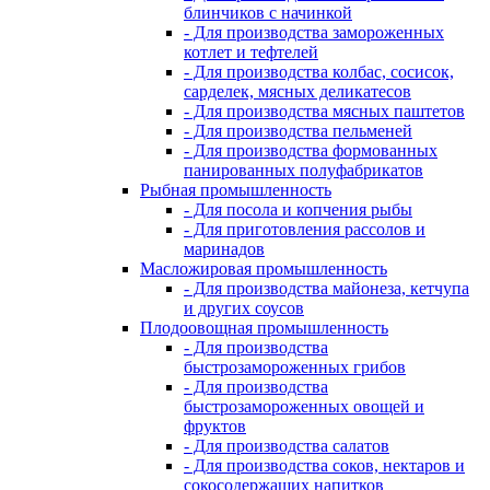
блинчиков с начинкой
- Для производства замороженных
котлет и тефтелей
- Для производства колбас, сосисок,
сарделек, мясных деликатесов
- Для производства мясных паштетов
- Для производства пельменей
- Для производства формованных
панированных полуфабрикатов
Рыбная промышленность
- Для посола и копчения рыбы
- Для приготовления рассолов и
маринадов
Масложировая промышленность
- Для производства майонеза, кетчупа
и других соусов
Плодоовощная промышленность
- Для производства
быстрозамороженных грибов
- Для производства
быстрозамороженных овощей и
фруктов
- Для производства салатов
- Для производства соков, нектаров и
сокосодержащих напитков