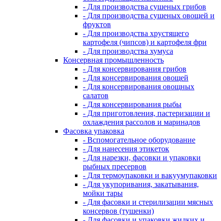
- Для производства сушеных грибов
- Для производства сушеных овощей и
фруктов
- Для производства хрустящего
картофеля (чипсов) и картофеля фри
- Для производства хумуса
Консервная промышленность
- Для консервирования грибов
- Для консервирования овощей
- Для консервирования овощных
салатов
- Для консервирования рыбы
- Для приготовления, пастеризации и
охлаждения рассолов и маринадов
Фасовка упаковка
- Вспомогательное оборудование
- Для нанесения этикеток
- Для нарезки, фасовки и упаковки
рыбных пресервов
- Для термоупаковки и вакуумупаковки
- Для укупоривания, закатывания,
мойки тары
- Для фасовки и стерилизации мясных
консервов (тушенки)
- Для фасовки и упаковки жидких и