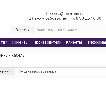
zakaz@mirkman.ru
Режим работы: пн-пт с 8:30 до 18:00
Везде
сти
Проекты
Производители
Клиенты
Информа
онный кабель
ировка:
abel E90/FE180 JE-H(St)H RH...Bd-483