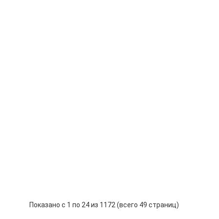
Цену уточняйте
Узнать цену
 Cleaning
Цену уточняйте
Узнать цену
hinery (Hangzhou)
Цену уточняйте
Узнать цену
R
Цену уточняйте
Узнать цену
Показано с 1 по 24 из 1172 (всего 49 страниц)