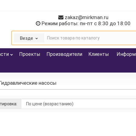
zakaz@mirkman.ru
Режим работы: пн-пт с 8:30 до 18:00
Везде
асти
Проекты
Производители
Клиенты
Информ
Гидравлические насосы
тировка:
насос / шламовый / с гидравлическим приводом / погружной
:
FLOWSERVE