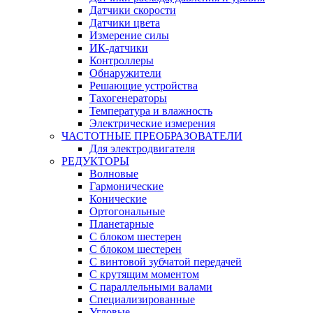
Датчики скорости
Датчики цвета
Измерение силы
ИК-датчики
Контроллеры
Обнаружители
Решающие устройства
Тахогенераторы
Температура и влажность
Электрические измерения
ЧАСТОТНЫЕ ПРЕОБРАЗОВАТЕЛИ
Для электродвигателя
РЕДУКТОРЫ
Волновые
Гармонические
Конические
Ортогональные
Планетарные
С блоком шестерен
С блоком шестерен
С винтовой зубчатой передачей
С крутящим моментом
С параллельными валами
Специализированные
Угловые