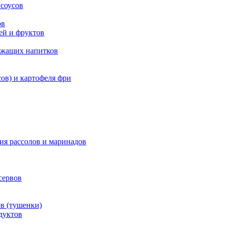
 соусов
ов
ей и фруктов
ержащих напитков
ов) и картофеля фри
ия рассолов и маринадов
сервов
в (тушенки)
дуктов