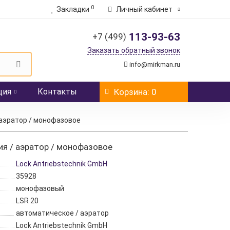
0
Закладки
Личный кабинет
113-93-63
+7 (499)
Заказать обратный звонок
info@mirkman.ru
ция
Контакты
Корзина
: 0
аэратор / монофазовое
я / аэратор / монофазовое
Lock Antriebstechnik GmbH
35928
монофазовый
LSR 20
автоматическое / аэратор
Lock Antriebstechnik GmbH