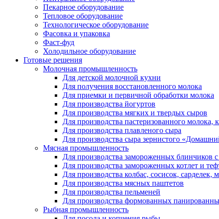
Пекарное оборудование
Тепловое оборудование
Технологическое оборудование
Фасовка и упаковка
Фаст-фуд
Холодильное оборудование
Готовые решения
Молочная промышленность
Для детской молочной кухни
Для получения восстановленного молока
Для приемки и первичной обработки молока
Для производства йогуртов
Для производства мягких и твердых сыров
Для производства пастеризованного молока, к
Для производства плавленого сыра
Для производства сыра зернистого «Домашни
Мясная промышленность
Для производства замороженных блинчиков с
Для производства замороженных котлет и теф
Для производства колбас, сосисок, сарделек, 
Для производства мясных паштетов
Для производства пельменей
Для производства формованных панированны
Рыбная промышленность
Для посола и копчения рыбы