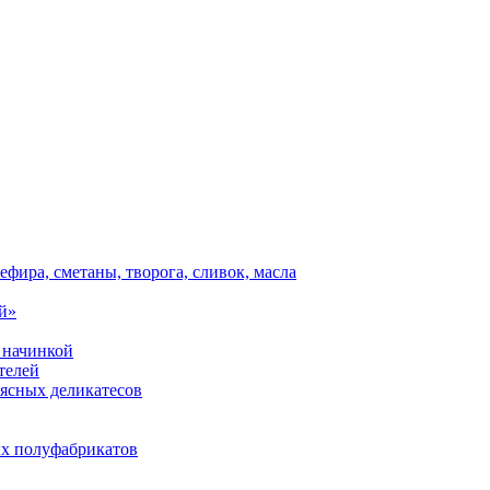
ефира, сметаны, творога, сливок, масла
й»
 начинкой
телей
мясных деликатесов
х полуфабрикатов