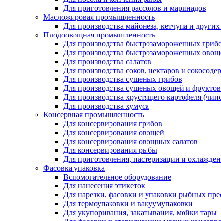
Для приготовления рассолов и маринадов
Масложировая промышленность
Для производства майонеза, кетчупа и других
Плодоовощная промышленность
Для производства быстрозамороженных гриб
Для производства быстрозамороженных овощ
Для производства салатов
Для производства соков, нектаров и сокосод
Для производства сушеных грибов
Для производства сушеных овощей и фруктов
Для производства хрустящего картофеля (чипс
Для производства хумуса
Консервная промышленность
Для консервирования грибов
Для консервирования овощей
Для консервирования овощных салатов
Для консервирования рыбы
Для приготовления, пастеризации и охлажден
Фасовка упаковка
Вспомогательное оборудование
Для нанесения этикеток
Для нарезки, фасовки и упаковки рыбных пре
Для термоупаковки и вакуумупаковки
Для укупоривания, закатывания, мойки тары