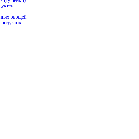
в (тушенки)
дуктов
анных овощей
продуктов