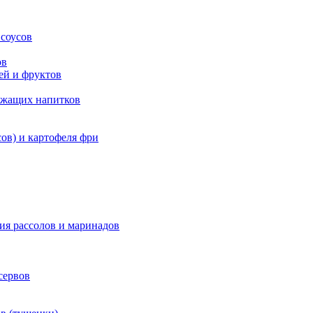
 соусов
ов
ей и фруктов
ержащих напитков
ов) и картофеля фри
ия рассолов и маринадов
сервов