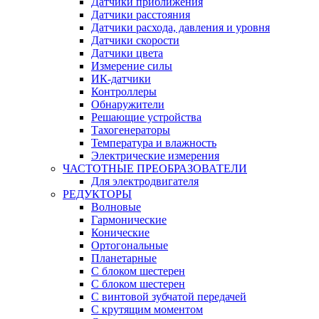
Датчики приближения
Датчики расстояния
Датчики расхода, давления и уровня
Датчики скорости
Датчики цвета
Измерение силы
ИК-датчики
Контроллеры
Обнаружители
Решающие устройства
Тахогенераторы
Температура и влажность
Электрические измерения
ЧАСТОТНЫЕ ПРЕОБРАЗОВАТЕЛИ
Для электродвигателя
РЕДУКТОРЫ
Волновые
Гармонические
Конические
Ортогональные
Планетарные
С блоком шестерен
С блоком шестерен
С винтовой зубчатой передачей
С крутящим моментом