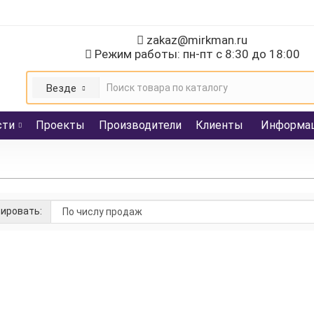
zakaz@mirkman.ru
Режим работы: пн-пт с 8:30 до 18:00
Везде
сти
Проекты
Производители
Клиенты
Информа
ировать:
ный тормоз TEmporiti AC08/D
:
Temporiti srl