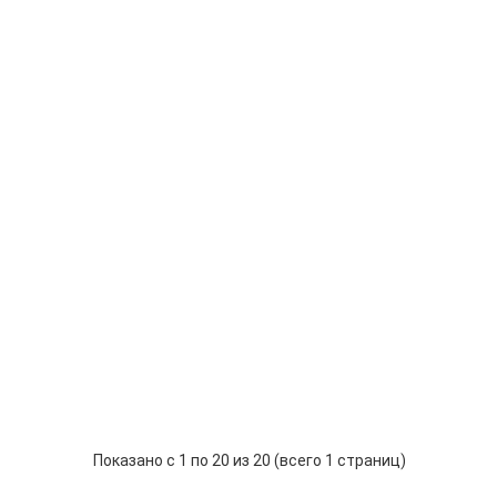
ля горнодобывающей
ECTRIC CO. LTD.
Цену уточняйте
Узнать цену
nic Controls Division
Цену уточняйте
Узнать цену
Цену уточняйте
Узнать цену
Показано с 1 по 20 из 20 (всего 1 страниц)