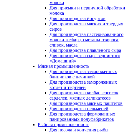
молока
Для приемки и первичной обработки
молока
Для производства йогуртов
Для производства мягких и твердых
сыров
Для производства пастеризованного
молока, кефира, сметаны, творога,
сливок, масла
Для производства плавленого сыра
Для производства сыра зернистого
«Домашний»
Мясная промышленность
Для производства замороженных
блинчиков с начинкой
Для производства замороженных
котлет и тефтелей
Для производства колбас, сосисок,
сарделек, мясных деликатесов
Для производства мясных паштетов
Для производства пельменей
Для производства формованных
панированных полуфабрикатов
Рыбная промышленность
Для посола и копчения рыбы