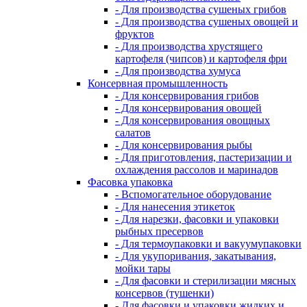
- Для производства сушеных грибов
- Для производства сушеных овощей и
фруктов
- Для производства хрустящего
картофеля (чипсов) и картофеля фри
- Для производства хумуса
Консервная промышленность
- Для консервирования грибов
- Для консервирования овощей
- Для консервирования овощных
салатов
- Для консервирования рыбы
- Для приготовления, пастеризации и
охлаждения рассолов и маринадов
Фасовка упаковка
- Вспомогательное оборудование
- Для нанесения этикеток
- Для нарезки, фасовки и упаковки
рыбных пресервов
- Для термоупаковки и вакуумупаковки
- Для укупоривания, закатывания,
мойки тары
- Для фасовки и стерилизации мясных
консервов (тушенки)
- Для фасовки и упаковки жидких и