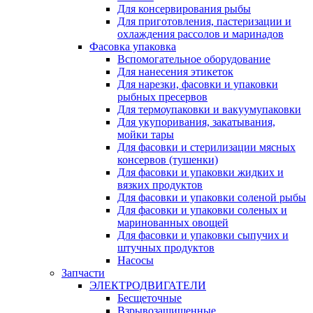
Для консервирования рыбы
Для приготовления, пастеризации и
охлаждения рассолов и маринадов
Фасовка упаковка
Вспомогательное оборудование
Для нанесения этикеток
Для нарезки, фасовки и упаковки
рыбных пресервов
Для термоупаковки и вакуумупаковки
Для укупоривания, закатывания,
мойки тары
Для фасовки и стерилизации мясных
консервов (тушенки)
Для фасовки и упаковки жидких и
вязких продуктов
Для фасовки и упаковки соленой рыбы
Для фасовки и упаковки соленых и
маринованных овощей
Для фасовки и упаковки сыпучих и
штучных продуктов
Насосы
Запчасти
ЭЛЕКТРОДВИГАТЕЛИ
Бесщеточные
Взрывозащищенные