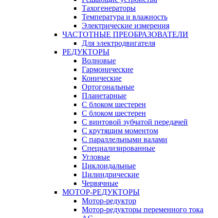
Тахогенераторы
Температура и влажность
Электрические измерения
ЧАСТОТНЫЕ ПРЕОБРАЗОВАТЕЛИ
Для электродвигателя
РЕДУКТОРЫ
Волновые
Гармонические
Конические
Ортогональные
Планетарные
С блоком шестерен
С блоком шестерен
С винтовой зубчатой передачей
С крутящим моментом
С параллельными валами
Специализированные
Угловые
Циклоидальные
Цилиндрические
Червячные
МОТОР-РЕДУКТОРЫ
Мотор-редуктор
Мотор-редукторы переменного тока