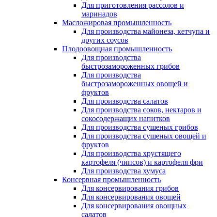
Для приготовления рассолов и
маринадов
Масложировая промышленность
Для производства майонеза, кетчупа и
других соусов
Плодоовощная промышленность
Для производства
быстрозамороженных грибов
Для производства
быстрозамороженных овощей и
фруктов
Для производства салатов
Для производства соков, нектаров и
сокосодержащих напитков
Для производства сушеных грибов
Для производства сушеных овощей и
фруктов
Для производства хрустящего
картофеля (чипсов) и картофеля фри
Для производства хумуса
Консервная промышленность
Для консервирования грибов
Для консервирования овощей
Для консервирования овощных
салатов