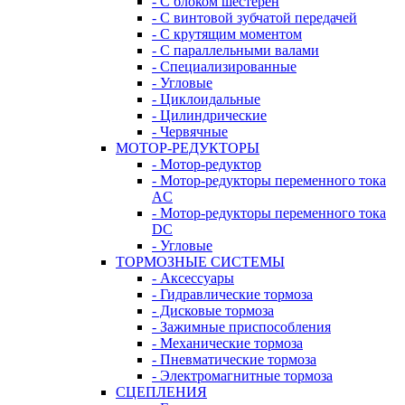
- С блоком шестерен
- С винтовой зубчатой передачей
- С крутящим моментом
- С параллельными валами
- Специализированные
- Угловые
- Циклоидальные
- Цилиндрические
- Червячные
МОТОР-РЕДУКТОРЫ
- Мотор-редуктор
- Мотор-редукторы переменного тока
AC
- Мотор-редукторы переменного тока
DC
- Угловые
ТОРМОЗНЫЕ СИСТЕМЫ
- Аксессуары
- Гидравлические тормоза
- Дисковые тормоза
- Зажимные приспособления
- Механические тормоза
- Пневматические тормоза
- Электромагнитные тормоза
СЦЕПЛЕНИЯ