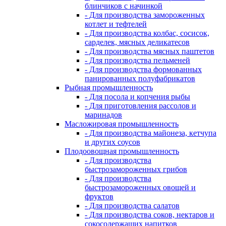
блинчиков с начинкой
- Для производства замороженных
котлет и тефтелей
- Для производства колбас, сосисок,
сарделек, мясных деликатесов
- Для производства мясных паштетов
- Для производства пельменей
- Для производства формованных
панированных полуфабрикатов
Рыбная промышленность
- Для посола и копчения рыбы
- Для приготовления рассолов и
маринадов
Масложировая промышленность
- Для производства майонеза, кетчупа
и других соусов
Плодоовощная промышленность
- Для производства
быстрозамороженных грибов
- Для производства
быстрозамороженных овощей и
фруктов
- Для производства салатов
- Для производства соков, нектаров и
сокосодержащих напитков