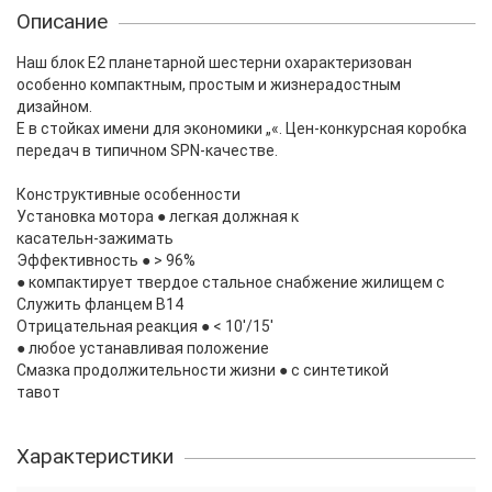
Описание
Наш блок E2 планетарной шестерни охарактеризован
особенно компактным, простым и жизнерадостным
дизайном.
E в стойках имени для экономики „«. Цен-конкурсная коробка
передач в типичном SPN-качестве.
Конструктивные особенности
Установка мотора ● легкая должная к
касательн-зажимать
Эффективность ● > 96%
● компактирует твердое стальное снабжение жилищем с
Служить фланцем B14
Отрицательная реакция ● < 10'/15'
● любое устанавливая положение
Смазка продолжительности жизни ● с синтетикой
тавот
Характеристики