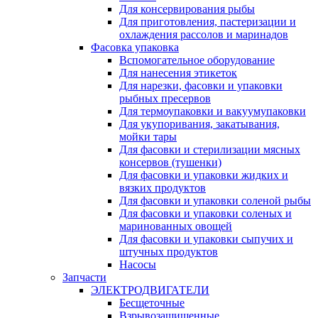
Для консервирования рыбы
Для приготовления, пастеризации и
охлаждения рассолов и маринадов
Фасовка упаковка
Вспомогательное оборудование
Для нанесения этикеток
Для нарезки, фасовки и упаковки
рыбных пресервов
Для термоупаковки и вакуумупаковки
Для укупоривания, закатывания,
мойки тары
Для фасовки и стерилизации мясных
консервов (тушенки)
Для фасовки и упаковки жидких и
вязких продуктов
Для фасовки и упаковки соленой рыбы
Для фасовки и упаковки соленых и
маринованных овощей
Для фасовки и упаковки сыпучих и
штучных продуктов
Насосы
Запчасти
ЭЛЕКТРОДВИГАТЕЛИ
Бесщеточные
Взрывозащищенные