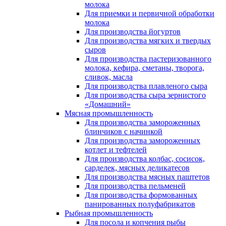
молока
Для приемки и первичной обработки
молока
Для производства йогуртов
Для производства мягких и твердых
сыров
Для производства пастеризованного
молока, кефира, сметаны, творога,
сливок, масла
Для производства плавленого сыра
Для производства сыра зернистого
«Домашний»
Мясная промышленность
Для производства замороженных
блинчиков с начинкой
Для производства замороженных
котлет и тефтелей
Для производства колбас, сосисок,
сарделек, мясных деликатесов
Для производства мясных паштетов
Для производства пельменей
Для производства формованных
панированных полуфабрикатов
Рыбная промышленность
Для посола и копчения рыбы