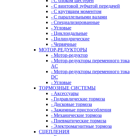
- С блоком шестерен
- С винтовой зубчатой передачей
- С крутящим моментом
- С параллельными валами
- Специализированные
- Угловые
- Циклоидальные
- Цилиндрические
- Червячные
МОТОР-РЕДУКТОРЫ
- Мотор-редуктор
- Мотор-редукторы переменного тока
AC
- Мотор-редукторы переменного тока
DC
- Угловые
ТОРМОЗНЫЕ СИСТЕМЫ
- Аксессуары
- Гидравлические тормоза
- Дисковые тормоза
- Зажимные приспособления
- Механические тормоза
- Пневматические тормоза
- Электромагнитные тормоза
СЦЕПЛЕНИЯ