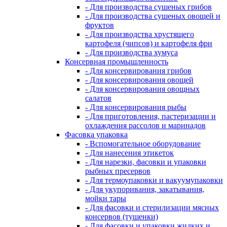
- Для производства сушеных грибов
- Для производства сушеных овощей и
фруктов
- Для производства хрустящего
картофеля (чипсов) и картофеля фри
- Для производства хумуса
Консервная промышленность
- Для консервирования грибов
- Для консервирования овощей
- Для консервирования овощных
салатов
- Для консервирования рыбы
- Для приготовления, пастеризации и
охлаждения рассолов и маринадов
Фасовка упаковка
- Вспомогательное оборудование
- Для нанесения этикеток
- Для нарезки, фасовки и упаковки
рыбных пресервов
- Для термоупаковки и вакуумупаковки
- Для укупоривания, закатывания,
мойки тары
- Для фасовки и стерилизации мясных
консервов (тушенки)
- Для фасовки и упаковки жидких и