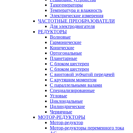
Тахогенераторы
Температура и влажность
Электрические измерения
ЧАСТОТНЫЕ ПРЕОБРАЗОВАТЕЛИ
Для электродвигателя
РЕДУКТОРЫ
Волновые
Гармонические
Конические
Ортогональные
Планетарные
С блоком шестерен
С блоком шестерен
С винтовой зубчатой передачей
С крутящим моментом
С параллельными валами
Специализированные
Угловые
Циклоидальные
Цилиндрические
Червячные
МОТОР-РЕДУКТОРЫ
Мотор-редуктор
Мотор-редукторы переменного тока