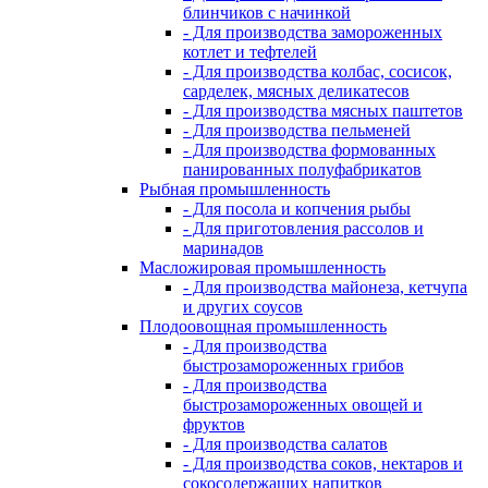
блинчиков с начинкой
- Для производства замороженных
котлет и тефтелей
- Для производства колбас, сосисок,
сарделек, мясных деликатесов
- Для производства мясных паштетов
- Для производства пельменей
- Для производства формованных
панированных полуфабрикатов
Рыбная промышленность
- Для посола и копчения рыбы
- Для приготовления рассолов и
маринадов
Масложировая промышленность
- Для производства майонеза, кетчупа
и других соусов
Плодоовощная промышленность
- Для производства
быстрозамороженных грибов
- Для производства
быстрозамороженных овощей и
фруктов
- Для производства салатов
- Для производства соков, нектаров и
сокосодержащих напитков