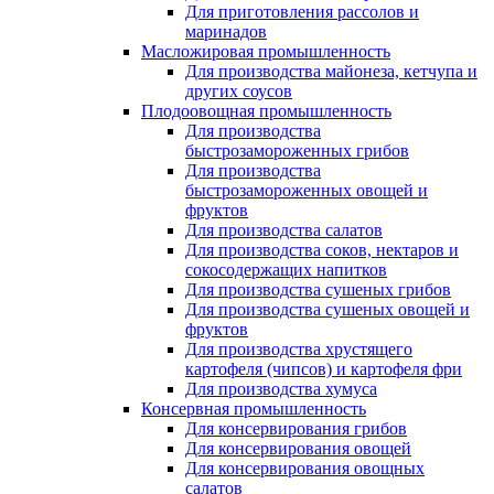
Для приготовления рассолов и
маринадов
Масложировая промышленность
Для производства майонеза, кетчупа и
других соусов
Плодоовощная промышленность
Для производства
быстрозамороженных грибов
Для производства
быстрозамороженных овощей и
фруктов
Для производства салатов
Для производства соков, нектаров и
сокосодержащих напитков
Для производства сушеных грибов
Для производства сушеных овощей и
фруктов
Для производства хрустящего
картофеля (чипсов) и картофеля фри
Для производства хумуса
Консервная промышленность
Для консервирования грибов
Для консервирования овощей
Для консервирования овощных
салатов