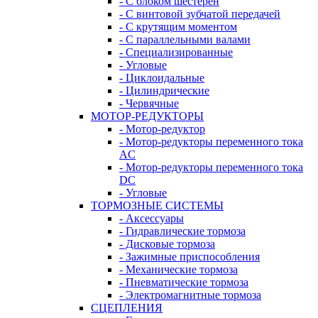
- С блоком шестерен
- С винтовой зубчатой передачей
- С крутящим моментом
- С параллельными валами
- Специализированные
- Угловые
- Циклоидальные
- Цилиндрические
- Червячные
МОТОР-РЕДУКТОРЫ
- Мотор-редуктор
- Мотор-редукторы переменного тока
AC
- Мотор-редукторы переменного тока
DC
- Угловые
ТОРМОЗНЫЕ СИСТЕМЫ
- Аксессуары
- Гидравлические тормоза
- Дисковые тормоза
- Зажимные приспособления
- Механические тормоза
- Пневматические тормоза
- Электромагнитные тормоза
СЦЕПЛЕНИЯ