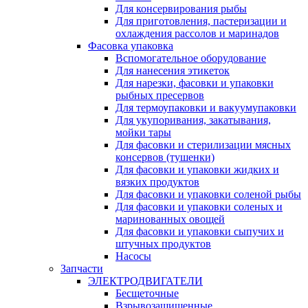
Для консервирования рыбы
Для приготовления, пастеризации и
охлаждения рассолов и маринадов
Фасовка упаковка
Вспомогательное оборудование
Для нанесения этикеток
Для нарезки, фасовки и упаковки
рыбных пресервов
Для термоупаковки и вакуумупаковки
Для укупоривания, закатывания,
мойки тары
Для фасовки и стерилизации мясных
консервов (тушенки)
Для фасовки и упаковки жидких и
вязких продуктов
Для фасовки и упаковки соленой рыбы
Для фасовки и упаковки соленых и
маринованных овощей
Для фасовки и упаковки сыпучих и
штучных продуктов
Насосы
Запчасти
ЭЛЕКТРОДВИГАТЕЛИ
Бесщеточные
Взрывозащищенные