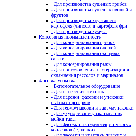
- Для производства сушеных грибов
- Для производства сушеных овощей и
фруктов
- Для производства хрустящего
картофеля (чипсов) и картофеля фри
- Для производства хумуса
Консервная промышленность
- Для консервирования грибов
- Для консервирования овощей
- Для консервирования овощных
салатов
- Для консервирования рыбы
- Для приготовления, пастеризации и
охлаждения рассолов и маринадов
Фасовка упаковка
- Вспомогательное оборудование
- Для нанесения этикеток
- Для нарезки, фасовки и упаковки
рыбных пресервов
- Для термоупаковки и вакуумупаковки
- Для укупоривания, закатывания,
мойки тары
- Для фасовки и стерилизации мясных
консервов (тушенки)
- Для фасовки и упаковки жидких и