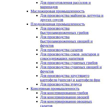
Для приготовления рассолов и
маринадов
Масложировая промышленность
Для производства майонеза, кетчупа и
других соусов
Плодоовощная промышленность
Для производства
быстрозамороженных грибов
Для производства
быстрозамороженных овощей и
фруктов
Для производства салатов
Для производства соков, нектаров и
сокосодержащих напитков
Для производства сушеных грибов
Для производства сушеных овощей и
фруктов
Для производства хрустящего
картофеля (чипсов) и картофеля фри
Для производства хумуса
Консервная промышленность
Для консервирования грибов
Для консервирования овощей
Для консервирования овощных
салатов