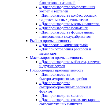
блинчиков с начинкой
- Для производства замороженных
котлет и тефтелей
- Для производства колбас, сосисок,
сарделек, мясных деликатесов
- Для производства мясных паштетов
- Для производства пельменей
- Для производства формованных
панированных полуфабрикатов
Рыбная промышленность
- Для посола и копчения рыбы
- Для приготовления рассолов и
маринадов
Масложировая промышленность
- Для производства майонеза, кетчупа
и других соусов
Плодоовощная промышленность
- Для производства
быстрозамороженных грибов
- Для производства
быстрозамороженных овощей и
фруктов
- Для производства салатов
- Для производства соков, нектаров и
сокосодержащих напитков