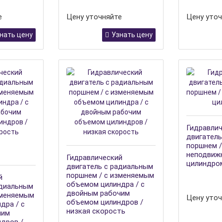
е
Цену уточняйте
Цену уточ
нать цену
Узнать цену
Гидравли
двигатель
поршнем /
неподвиж
Гидравлический
цилиндро
двигатель с радиальным
поршнем / с изменяемым
й
объемом цилиндра / с
адиальным
двойным рабочим
зменяемым
Цену уточ
объемом цилиндров /
дра / с
низкая скорость
чим