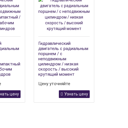
й
Гидравлический
адиальным
двигатель с радиальным
поршнем / с
неподвижным
омпактный
цилиндром / низкая
абочим
скорость / высокий
ндров
крутящий момент
е
Цену уточняйте
нать цену
Узнать цену