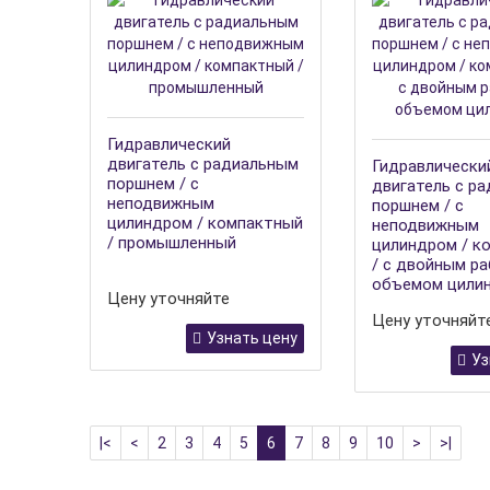
Гидравлический
двигатель с радиальным
Гидравлически
поршнем / с
двигатель с р
неподвижным
поршнем / с
цилиндром / компактный
неподвижным
/ промышленный
цилиндром / к
/ с двойным р
объемом цили
Цену уточняйте
Цену уточняйт
Узнать цену
Уз
|<
<
2
3
4
5
6
7
8
9
10
>
>|