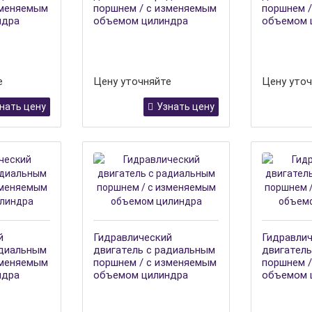
зменяемым
поршнем / с изменяемым
поршнем 
ндра
объемом цилиндра
объемом 
е
Цену уточняйте
Цену уточ
нать цену
Узнать цену
й
Гидравлический
Гидравли
адиальным
двигатель с радиальным
двигатель
зменяемым
поршнем / с изменяемым
поршнем 
ндра
объемом цилиндра
объемом 