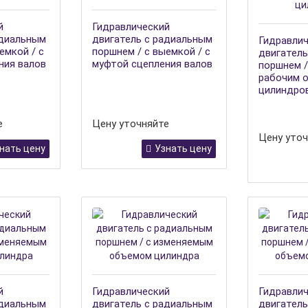
й
Гидравлический
адиальным
двигатель с радиальным
Гидравли
емкой / с
поршнем / с выемкой / с
двигатель
ния валов
муфтой сцепления валов
поршнем /
рабочим 
цилиндро
е
Цену уточняйте
Цену уточ
нать цену
Узнать цену
й
Гидравлический
Гидравли
адиальным
двигатель с радиальным
двигатель