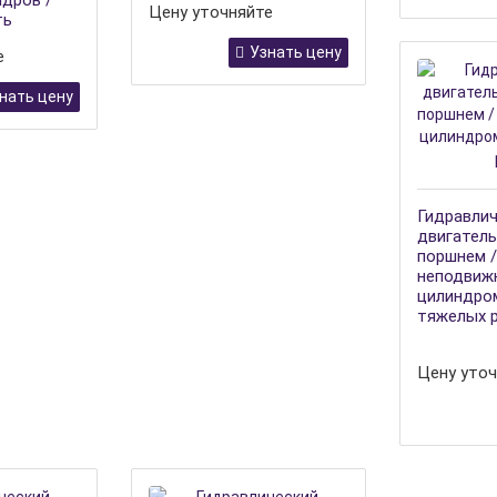
дров /
Цену уточняйте
ть
Узнать цену
е
нать цену
Гидравли
двигатель
поршнем /
неподвиж
цилиндром
тяжелых 
Цену уточ