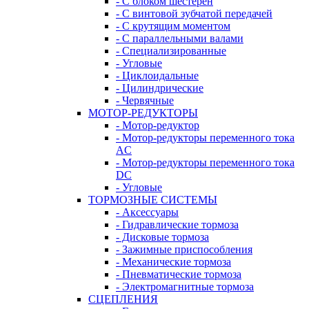
- С блоком шестерен
- С винтовой зубчатой передачей
- С крутящим моментом
- С параллельными валами
- Специализированные
- Угловые
- Циклоидальные
- Цилиндрические
- Червячные
МОТОР-РЕДУКТОРЫ
- Мотор-редуктор
- Мотор-редукторы переменного тока
AC
- Мотор-редукторы переменного тока
DC
- Угловые
ТОРМОЗНЫЕ СИСТЕМЫ
- Аксессуары
- Гидравлические тормоза
- Дисковые тормоза
- Зажимные приспособления
- Механические тормоза
- Пневматические тормоза
- Электромагнитные тормоза
СЦЕПЛЕНИЯ