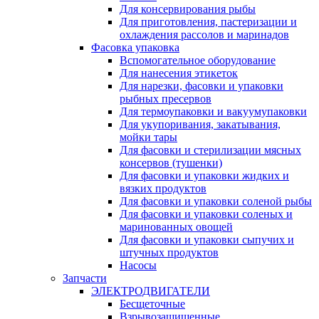
Для консервирования рыбы
Для приготовления, пастеризации и
охлаждения рассолов и маринадов
Фасовка упаковка
Вспомогательное оборудование
Для нанесения этикеток
Для нарезки, фасовки и упаковки
рыбных пресервов
Для термоупаковки и вакуумупаковки
Для укупоривания, закатывания,
мойки тары
Для фасовки и стерилизации мясных
консервов (тушенки)
Для фасовки и упаковки жидких и
вязких продуктов
Для фасовки и упаковки соленой рыбы
Для фасовки и упаковки соленых и
маринованных овощей
Для фасовки и упаковки сыпучих и
штучных продуктов
Насосы
Запчасти
ЭЛЕКТРОДВИГАТЕЛИ
Бесщеточные
Взрывозащищенные