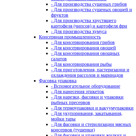
- Для производства сушеных грибов
- Для производства сушеных овощей и
фруктов
- Для производства хрустящего
картофеля (чипсов) и картофеля фри
- Для производства хумуса
Консервная промышленность
- Для консервирования грибов
- Для консервирования овощей
- Для консервирования овощных
салатов
- Для консервирования рыбы
- Для приготовления, пастеризации и
охлаждения рассолов и маринадов
Фасовка упаковка
- Вспомогательное оборудование
- Для нанесения этикеток
- Для нарезки, фасовки и упаковки
рыбных пресервов
- Для термоупаковки и вакуумупаковки
- Для укупоривания, закатывания,
мойки тары
- Для фасовки и стерилизации мясных
консервов (тушенки)
- Для фасовки и упаковки жидких и