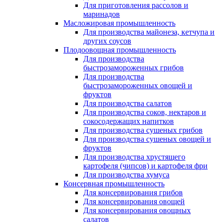
Для приготовления рассолов и
маринадов
Масложировая промышленность
Для производства майонеза, кетчупа и
других соусов
Плодоовощная промышленность
Для производства
быстрозамороженных грибов
Для производства
быстрозамороженных овощей и
фруктов
Для производства салатов
Для производства соков, нектаров и
сокосодержащих напитков
Для производства сушеных грибов
Для производства сушеных овощей и
фруктов
Для производства хрустящего
картофеля (чипсов) и картофеля фри
Для производства хумуса
Консервная промышленность
Для консервирования грибов
Для консервирования овощей
Для консервирования овощных
салатов