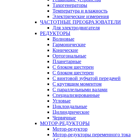
Тахогенераторы
Температура и влажность
Электрические измерения
ЧАСТОТНЫЕ ПРЕОБРАЗОВАТЕЛИ
Для электродвигателя
РЕДУКТОРЫ
Волновые
Гармонические
Конические
Ортогональные
Планетарные
С блоком шестерен
С блоком шестерен
С винтовой зубчатой передачей
С крутящим моментом
С параллельными валами
Специализированные
Угловые
Циклоидальные
Цилиндрические
Червячные
МОТОР-РЕДУКТОРЫ
Мотор-редуктор
Мотор-редукторы переменного тока