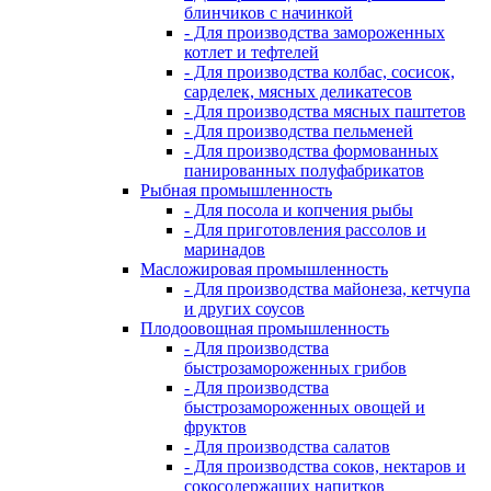
блинчиков с начинкой
- Для производства замороженных
котлет и тефтелей
- Для производства колбас, сосисок,
сарделек, мясных деликатесов
- Для производства мясных паштетов
- Для производства пельменей
- Для производства формованных
панированных полуфабрикатов
Рыбная промышленность
- Для посола и копчения рыбы
- Для приготовления рассолов и
маринадов
Масложировая промышленность
- Для производства майонеза, кетчупа
и других соусов
Плодоовощная промышленность
- Для производства
быстрозамороженных грибов
- Для производства
быстрозамороженных овощей и
фруктов
- Для производства салатов
- Для производства соков, нектаров и
сокосодержащих напитков