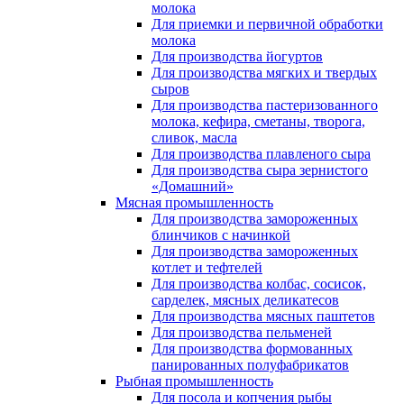
молока
Для приемки и первичной обработки
молока
Для производства йогуртов
Для производства мягких и твердых
сыров
Для производства пастеризованного
молока, кефира, сметаны, творога,
сливок, масла
Для производства плавленого сыра
Для производства сыра зернистого
«Домашний»
Мясная промышленность
Для производства замороженных
блинчиков с начинкой
Для производства замороженных
котлет и тефтелей
Для производства колбас, сосисок,
сарделек, мясных деликатесов
Для производства мясных паштетов
Для производства пельменей
Для производства формованных
панированных полуфабрикатов
Рыбная промышленность
Для посола и копчения рыбы