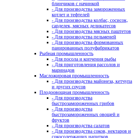
блинчиков с начинкой
- Для производства замороженных
котлет и тефтелей
- Для производства колбас, сосисок,
сарделек, мясных деликатесов
- Для производства мясных паштетов
- Для производства пельменей
- Для производства формованных
панированных полуфабрикатов
Рыбная промышленность
- Для посола и копчения рыбы
- Для приготовления рассолов и
маринадов
Масложировая промышленность
- Для производства майонеза, кетчупа
и других соусов
Плодоовощная промышленность
- Для производства
быстрозамороженных грибов
- Для производства
быстрозамороженных овощей и
фруктов
- Для производства салатов
- Для производства соков, нектаров и
сокосодержащих напитков