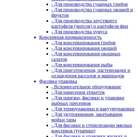
- Для производства сушеных грибов
- Для производства сушеных овощей и
фруктов
- Для производства хрустящего
картофеля (чипсов) и картофеля фри
- Для производства хумуса
Консервная промышленность
- Для консервирования грибов
- Для консервирования овощей
- Для консервирования овощных
салатов
- Для консервирования рыбы
- Для приготовления, пастеризации и
охлаждения рассолов и маринадов
Фасовка упаковка
- Вспомогательное оборудование
- Для нанесения этикеток
- Для нарезки, фасовки и упаковки
рыбных пресервов
- Для термоупаковки и вакуумупаковки
- Для укупоривания, закатывания,
мойки тары
- Для фасовки и стерилизации мясных
консервов (тушенки)
- Для фасовки и упаковки жидких и