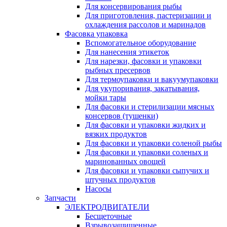
Для консервирования рыбы
Для приготовления, пастеризации и
охлаждения рассолов и маринадов
Фасовка упаковка
Вспомогательное оборудование
Для нанесения этикеток
Для нарезки, фасовки и упаковки
рыбных пресервов
Для термоупаковки и вакуумупаковки
Для укупоривания, закатывания,
мойки тары
Для фасовки и стерилизации мясных
консервов (тушенки)
Для фасовки и упаковки жидких и
вязких продуктов
Для фасовки и упаковки соленой рыбы
Для фасовки и упаковки соленых и
маринованных овощей
Для фасовки и упаковки сыпучих и
штучных продуктов
Насосы
Запчасти
ЭЛЕКТРОДВИГАТЕЛИ
Бесщеточные
Взрывозащищенные