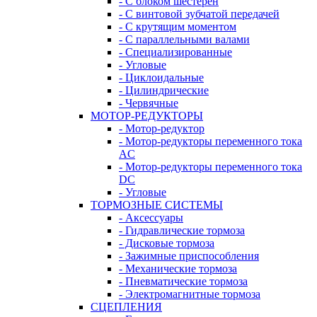
- С блоком шестерен
- С винтовой зубчатой передачей
- С крутящим моментом
- С параллельными валами
- Специализированные
- Угловые
- Циклоидальные
- Цилиндрические
- Червячные
МОТОР-РЕДУКТОРЫ
- Мотор-редуктор
- Мотор-редукторы переменного тока
AC
- Мотор-редукторы переменного тока
DC
- Угловые
ТОРМОЗНЫЕ СИСТЕМЫ
- Аксессуары
- Гидравлические тормоза
- Дисковые тормоза
- Зажимные приспособления
- Механические тормоза
- Пневматические тормоза
- Электромагнитные тормоза
СЦЕПЛЕНИЯ