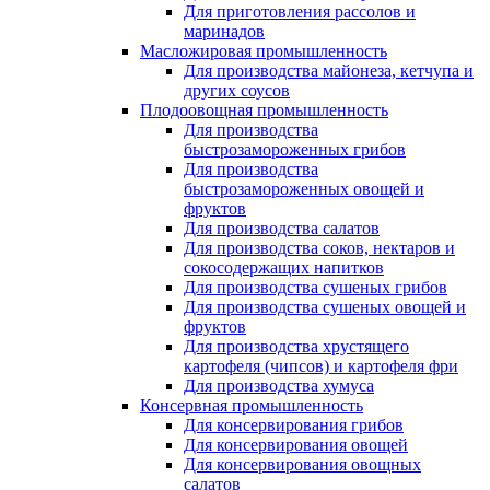
Для приготовления рассолов и
маринадов
Масложировая промышленность
Для производства майонеза, кетчупа и
других соусов
Плодоовощная промышленность
Для производства
быстрозамороженных грибов
Для производства
быстрозамороженных овощей и
фруктов
Для производства салатов
Для производства соков, нектаров и
сокосодержащих напитков
Для производства сушеных грибов
Для производства сушеных овощей и
фруктов
Для производства хрустящего
картофеля (чипсов) и картофеля фри
Для производства хумуса
Консервная промышленность
Для консервирования грибов
Для консервирования овощей
Для консервирования овощных
салатов