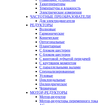
Тахогенераторы
Температура и влажность
Электрические измерения
ЧАСТОТНЫЕ ПРЕОБРАЗОВАТЕЛИ
Для электродвигателя
РЕДУКТОРЫ
Волновые
Гармонические
Конические
Ортогональные
Планетарные
С блоком шестерен
С блоком шестерен
С винтовой зубчатой передачей
С крутящим моментом
С параллельными валами
Специализированные
Угловые
Циклоидальные
Цилиндрические
Червячные
МОТОР-РЕДУКТОРЫ
Мотор-редуктор
Мотор-редукторы переменного тока