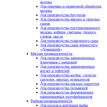
молока
Для приемки и первичной обработки
молока
Для производства йогуртов
Для производства мягких и твердых
сыров
Для производства пастеризованного
молока, кефира, сметаны, творога,
сливок, масла
Для производства плавленого сыра
Для производства сыра зернистого
«Домашний»
Мясная промышленность
Для производства замороженных
блинчиков с начинкой
Для производства замороженных
котлет и тефтелей
Для производства колбас, сосисок,
сарделек, мясных деликатесов
Для производства мясных паштетов
Для производства пельменей
Для производства формованных
панированных полуфабрикатов
Рыбная промышленность
Для посола и копчения рыбы