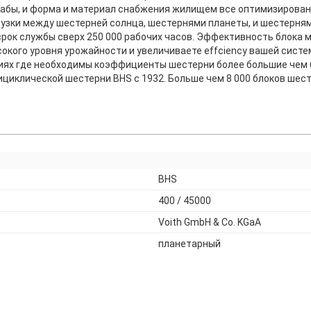
абы, и форма и материал снабжения жилищем все оптимизирован
рузки между шестерней солнца, шестернями планеты, и шестерням
ок службы сверх 250 000 рабочих часов. Эффективность блока мо
ысокого уровня урожайности и увеличиваете effciency вашей сис
ях где необходимы коэффициенты шестерни более большие чем 6
циклической шестерни BHS с 1932. Больше чем 8 000 блоков шесте
BHS
400 / 45000
Voith GmbH & Co. KGaA
планетарный