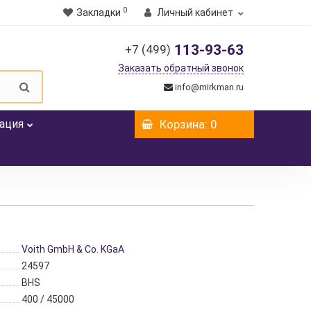
0
Закладки
Личный кабинет
113-93-63
+7 (499)
Заказать обратный звонок
info@mirkman.ru
ация
Корзина
: 0
Voith GmbH & Co. KGaA
24597
BHS
400 / 45000