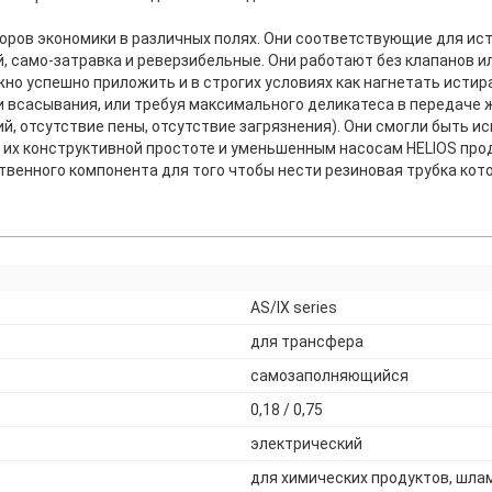
оров экономики в различных полях. Они соответствующие для ист
й, само-затравка и реверзибельные. Они работают без клапанов и
о успешно приложить и в строгих условиях как нагнетать истирател
ти всасывания, или требуя максимального деликатеса в передаче
й, отсутствие пены, отсутствие загрязнения). Они смогли быть 
 их конструктивной простоте и уменьшенным насосам HELIOS пр
венного компонента для того чтобы нести резиновая трубка кото
AS/IX series
для трансфера
самозаполняющийся
0,18 / 0,75
электрический
для химических продуктов, шл