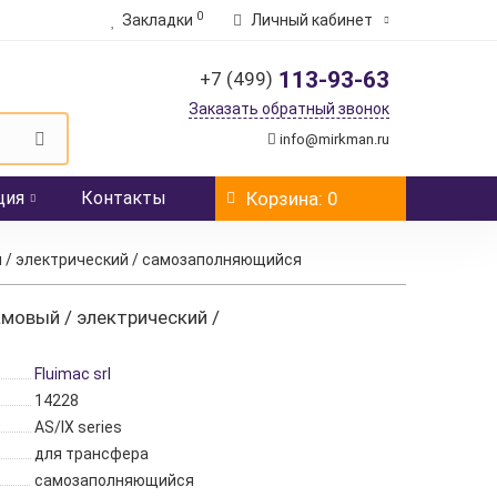
0
Закладки
Личный кабинет
113-93-63
+7 (499)
Заказать обратный звонок
info@mirkman.ru
ция
Контакты
Корзина
: 0
й / электрический / самозаполняющийся
амовый / электрический /
Fluimac srl
14228
AS/IX series
для трансфера
самозаполняющийся