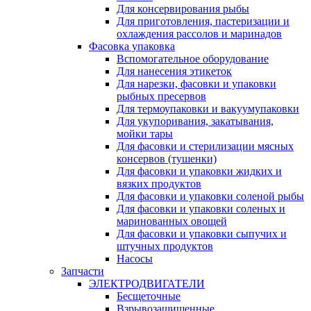
Для консервирования рыбы
Для приготовления, пастеризации и
охлаждения рассолов и маринадов
Фасовка упаковка
Вспомогательное оборудование
Для нанесения этикеток
Для нарезки, фасовки и упаковки
рыбных пресервов
Для термоупаковки и вакуумупаковки
Для укупоривания, закатывания,
мойки тары
Для фасовки и стерилизации мясных
консервов (тушенки)
Для фасовки и упаковки жидких и
вязких продуктов
Для фасовки и упаковки соленой рыбы
Для фасовки и упаковки соленых и
маринованных овощей
Для фасовки и упаковки сыпучих и
штучных продуктов
Насосы
Запчасти
ЭЛЕКТРОДВИГАТЕЛИ
Бесщеточные
Взрывозащищенные