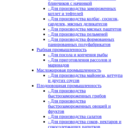
блинчиков с начинкой
- Для производства замороженных
котлет и тефтелей
- Для производства колбас, сосисок,
сарделек, мясных деликатесов
- Для производства мясных паштетов
- Для производства пельменей
- Для производства формованных
панированных полуфабрикатов
Рыбная промышленность
- Для посола и копчения рыбы
- Для приготовления рассолов и
маринадов
Масложировая промышленность
- Для производства майонеза, кетчупа
и других соусов
Плодоовощная промышленность
- Для производства
быстрозамороженных грибов
- Для производства
быстрозамороженных овощей и
фруктов
- Для производства салатов
- Для производства соков, нектаров и
сокосодержащих напитков