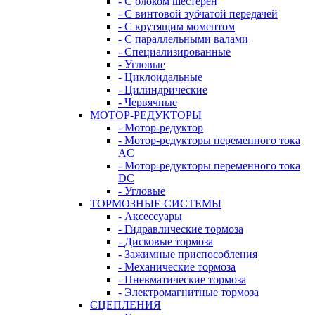
- С блоком шестерен
- С винтовой зубчатой передачей
- С крутящим моментом
- С параллельными валами
- Специализированные
- Угловые
- Циклоидальные
- Цилиндрические
- Червячные
МОТОР-РЕДУКТОРЫ
- Мотор-редуктор
- Мотор-редукторы переменного тока
AC
- Мотор-редукторы переменного тока
DC
- Угловые
ТОРМОЗНЫЕ СИСТЕМЫ
- Аксессуары
- Гидравлические тормоза
- Дисковые тормоза
- Зажимные приспособления
- Механические тормоза
- Пневматические тормоза
- Электромагнитные тормоза
СЦЕПЛЕНИЯ