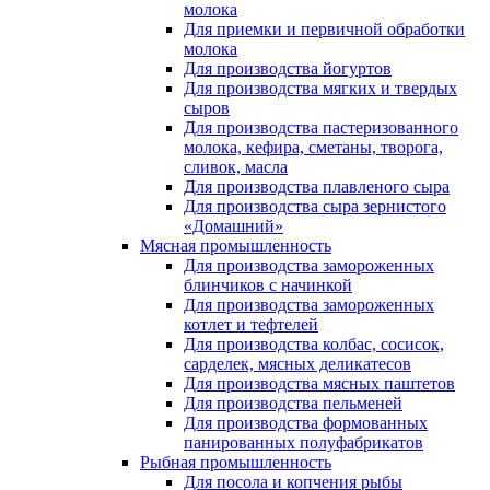
молока
Для приемки и первичной обработки
молока
Для производства йогуртов
Для производства мягких и твердых
сыров
Для производства пастеризованного
молока, кефира, сметаны, творога,
сливок, масла
Для производства плавленого сыра
Для производства сыра зернистого
«Домашний»
Мясная промышленность
Для производства замороженных
блинчиков с начинкой
Для производства замороженных
котлет и тефтелей
Для производства колбас, сосисок,
сарделек, мясных деликатесов
Для производства мясных паштетов
Для производства пельменей
Для производства формованных
панированных полуфабрикатов
Рыбная промышленность
Для посола и копчения рыбы