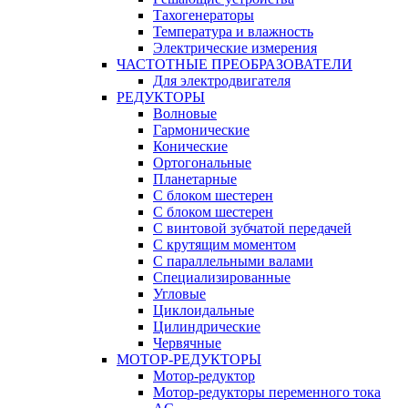
Тахогенераторы
Температура и влажность
Электрические измерения
ЧАСТОТНЫЕ ПРЕОБРАЗОВАТЕЛИ
Для электродвигателя
РЕДУКТОРЫ
Волновые
Гармонические
Конические
Ортогональные
Планетарные
С блоком шестерен
С блоком шестерен
С винтовой зубчатой передачей
С крутящим моментом
С параллельными валами
Специализированные
Угловые
Циклоидальные
Цилиндрические
Червячные
МОТОР-РЕДУКТОРЫ
Мотор-редуктор
Мотор-редукторы переменного тока