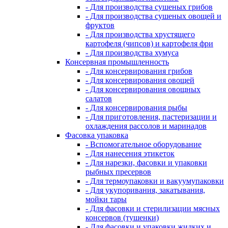
- Для производства сушеных грибов
- Для производства сушеных овощей и
фруктов
- Для производства хрустящего
картофеля (чипсов) и картофеля фри
- Для производства хумуса
Консервная промышленность
- Для консервирования грибов
- Для консервирования овощей
- Для консервирования овощных
салатов
- Для консервирования рыбы
- Для приготовления, пастеризации и
охлаждения рассолов и маринадов
Фасовка упаковка
- Вспомогательное оборудование
- Для нанесения этикеток
- Для нарезки, фасовки и упаковки
рыбных пресервов
- Для термоупаковки и вакуумупаковки
- Для укупоривания, закатывания,
мойки тары
- Для фасовки и стерилизации мясных
консервов (тушенки)
- Для фасовки и упаковки жидких и