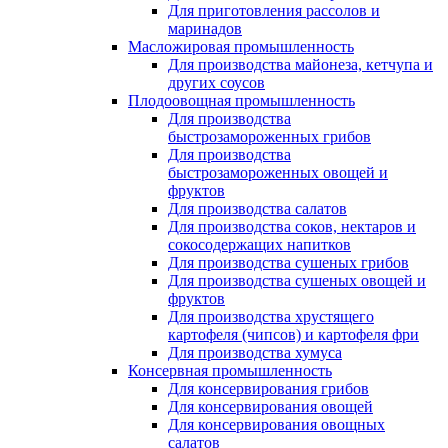
Для приготовления рассолов и
маринадов
Масложировая промышленность
Для производства майонеза, кетчупа и
других соусов
Плодоовощная промышленность
Для производства
быстрозамороженных грибов
Для производства
быстрозамороженных овощей и
фруктов
Для производства салатов
Для производства соков, нектаров и
сокосодержащих напитков
Для производства сушеных грибов
Для производства сушеных овощей и
фруктов
Для производства хрустящего
картофеля (чипсов) и картофеля фри
Для производства хумуса
Консервная промышленность
Для консервирования грибов
Для консервирования овощей
Для консервирования овощных
салатов