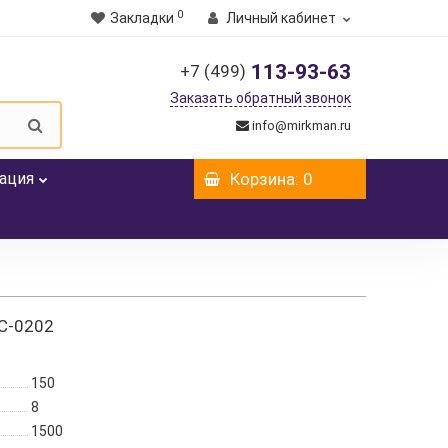
0
Закладки
Личный кабинет
113-93-63
+7 (499)
Заказать обратный звонок
info@mirkman.ru
ация
Корзина
: 0
С-0202
150
8
1500