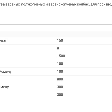
а вареных, полукопченых и варенокопченых колбас, для производ
кв.м
150
8
1500
100
г/смену
100
800
смену
300
300