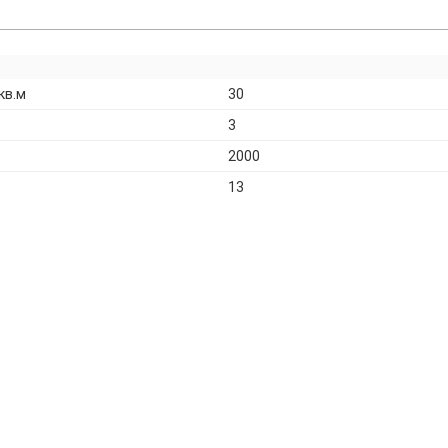
кв.м
30
3
2000
13