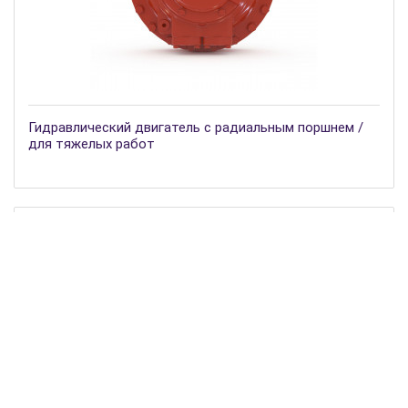
Гидравлический двигатель с радиальным поршнем /
для тяжелых работ
Гидравлический двигатель с осевым поршнем / с
неподвижным цилиндром / с наклонной осью
1
2
3
4
5
6
>
>|