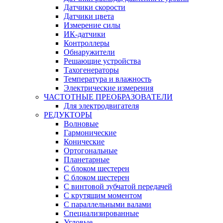
Датчики скорости
Датчики цвета
Измерение силы
ИК-датчики
Контроллеры
Обнаружители
Решающие устройства
Тахогенераторы
Температура и влажность
Электрические измерения
ЧАСТОТНЫЕ ПРЕОБРАЗОВАТЕЛИ
Для электродвигателя
РЕДУКТОРЫ
Волновые
Гармонические
Конические
Ортогональные
Планетарные
С блоком шестерен
С блоком шестерен
С винтовой зубчатой передачей
С крутящим моментом
С параллельными валами
Специализированные
Угловые