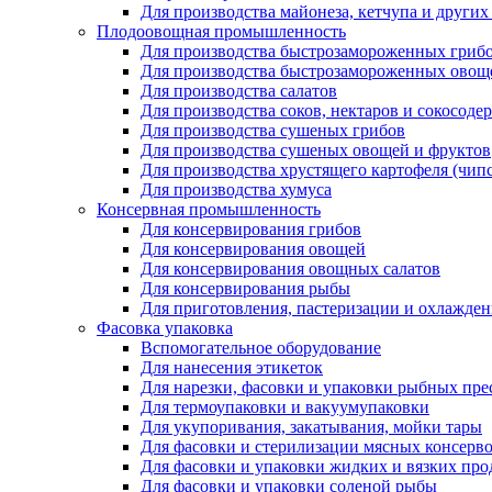
Для производства майонеза, кетчупа и других
Плодоовощная промышленность
Для производства быстрозамороженных гриб
Для производства быстрозамороженных овощ
Для производства салатов
Для производства соков, нектаров и сокосод
Для производства сушеных грибов
Для производства сушеных овощей и фруктов
Для производства хрустящего картофеля (чипс
Для производства хумуса
Консервная промышленность
Для консервирования грибов
Для консервирования овощей
Для консервирования овощных салатов
Для консервирования рыбы
Для приготовления, пастеризации и охлажден
Фасовка упаковка
Вспомогательное оборудование
Для нанесения этикеток
Для нарезки, фасовки и упаковки рыбных пре
Для термоупаковки и вакуумупаковки
Для укупоривания, закатывания, мойки тары
Для фасовки и стерилизации мясных консерво
Для фасовки и упаковки жидких и вязких про
Для фасовки и упаковки соленой рыбы