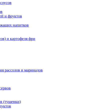
 соусов
ов
ей и фруктов
ержащих напитков
ов) и картофеля фри
ия рассолов и маринадов
сервов
в (тушенки)
дуктов