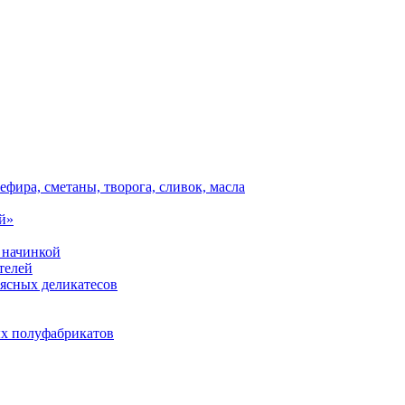
ефира, сметаны, творога, сливок, масла
й»
 начинкой
телей
мясных деликатесов
х полуфабрикатов