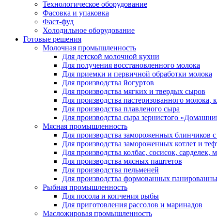
Технологическое оборудование
Фасовка и упаковка
Фаст-фуд
Холодильное оборудование
Готовые решения
Молочная промышленность
Для детской молочной кухни
Для получения восстановленного молока
Для приемки и первичной обработки молока
Для производства йогуртов
Для производства мягких и твердых сыров
Для производства пастеризованного молока, к
Для производства плавленого сыра
Для производства сыра зернистого «Домашни
Мясная промышленность
Для производства замороженных блинчиков с
Для производства замороженных котлет и теф
Для производства колбас, сосисок, сарделек, 
Для производства мясных паштетов
Для производства пельменей
Для производства формованных панированны
Рыбная промышленность
Для посола и копчения рыбы
Для приготовления рассолов и маринадов
Масложировая промышленность