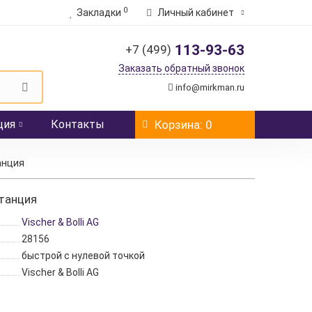
0
Закладки
Личный кабинет
113-93-63
+7 (499)
Заказать обратный звонок
info@mirkman.ru
ция
Контакты
Корзина
: 0
анция
станция
Vischer & Bolli AG
28156
быстрой с нулевой точкой
Vischer & Bolli AG