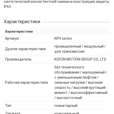
синтетической консистентной смазки и конструкции защиты
IP65.
Характеристики
Характеристики
Артикул
KPH series
промышленный / модульный /
Другие характеристики
для трансмиссии
Производитель
KOFON MOTION GROUP CO., LTD
без технического
обслуживания / малошумный /
с уменьшенным люфтом /
Рабочая характеристика
сильные нагрузки / высокая
скорость / высокий крутящий
момент / высокоэффективный
/ высокоточный
Тип
планетарный
Тип вала
коаксиальный